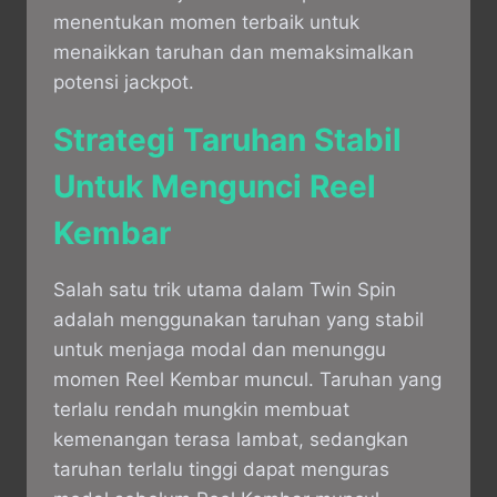
menentukan momen terbaik untuk
menaikkan taruhan dan memaksimalkan
potensi jackpot.
Strategi Taruhan Stabil
Untuk Mengunci Reel
Kembar
Salah satu trik utama dalam Twin Spin
adalah menggunakan taruhan yang stabil
untuk menjaga modal dan menunggu
momen Reel Kembar muncul. Taruhan yang
terlalu rendah mungkin membuat
kemenangan terasa lambat, sedangkan
taruhan terlalu tinggi dapat menguras