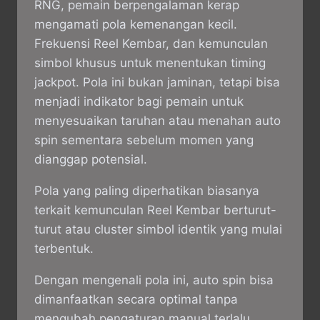
RNG, pemain berpengalaman kerap
mengamati pola kemenangan kecil.
Frekuensi Reel Kembar, dan kemunculan
simbol khusus untuk menentukan timing
jackpot. Pola ini bukan jaminan, tetapi bisa
menjadi indikator bagi pemain untuk
menyesuaikan taruhan atau menahan auto
spin sementara sebelum momen yang
dianggap potensial.
Pola yang paling diperhatikan biasanya
terkait kemunculan Reel Kembar berturut-
turut atau cluster simbol identik yang mulai
terbentuk.
Dengan mengenali pola ini, auto spin bisa
dimanfaatkan secara optimal tanpa
mengubah pengaturan manual terlalu