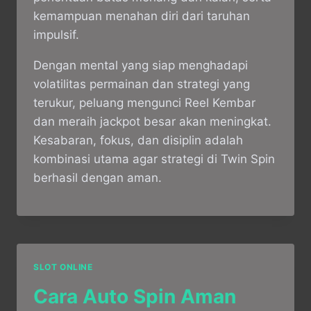
kemampuan menahan diri dari taruhan
impulsif.
Dengan mental yang siap menghadapi
volatilitas permainan dan strategi yang
terukur, peluang mengunci Reel Kembar
dan meraih jackpot besar akan meningkat.
Kesabaran, fokus, dan disiplin adalah
kombinasi utama agar strategi di Twin Spin
berhasil dengan aman.
SLOT ONLINE
Cara Auto Spin Aman