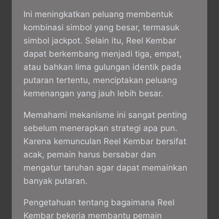
Ini meningkatkan peluang membentuk
kombinasi simbol yang besar, termasuk
simbol jackpot. Selain itu, Reel Kembar
dapat berkembang menjadi tiga, empat,
atau bahkan lima gulungan identik pada
putaran tertentu, menciptakan peluang
kemenangan yang jauh lebih besar.
Memahami mekanisme ini sangat penting
sebelum menerapkan strategi apa pun.
Karena kemunculan Reel Kembar bersifat
acak, pemain harus bersabar dan
mengatur taruhan agar dapat memainkan
banyak putaran.
Pengetahuan tentang bagaimana Reel
Kembar bekerja membantu pemain