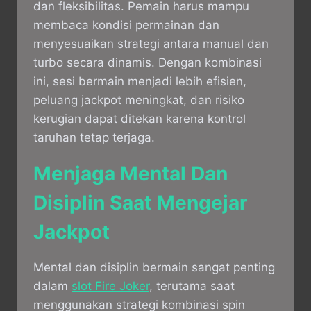
dan fleksibilitas. Pemain harus mampu
membaca kondisi permainan dan
menyesuaikan strategi antara manual dan
turbo secara dinamis. Dengan kombinasi
ini, sesi bermain menjadi lebih efisien,
peluang jackpot meningkat, dan risiko
kerugian dapat ditekan karena kontrol
taruhan tetap terjaga.
Menjaga Mental Dan
Disiplin Saat Mengejar
Jackpot
Mental dan disiplin bermain sangat penting
dalam
slot Fire Joker
, terutama saat
menggunakan strategi kombinasi spin