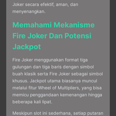
Joker secara efektif, aman, dan
menyenangkan.
Memahami Mekanisme
Fire Joker Dan Potensi
Jackpot
Fire Joker menggunakan format tiga
gulungan dan tiga baris dengan simbol
buah klasik serta Fire Joker sebagai simbol
khusus. Jackpot utama biasanya muncul
melalui fitur Wheel of Multipliers, yang bisa
memicu penggandaan kemenangan hingga
beberapa kali lipat.
Meskipun slot ini sederhana, setiap putaran