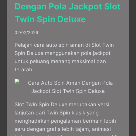
Dengan Pola Jackpot Slot
Twin Spin Deluxe
02/02/2026
Pelajari cara auto spin aman di Slot Twin
Spin Deluxe menggunakan pola jackpot
untuk peluang menang maksimal dan
terarah.
Slot Twin Spin Deluxe merupakan versi
lanjutan dari Twin Spin klasik yang
menghadirkan pengalaman bermain lebih
seru dengan grafis lebih tajam, animasi