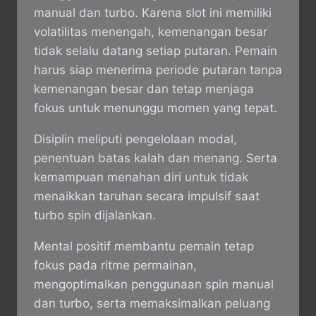
manual dan turbo. Karena slot ini memiliki
volatilitas menengah, kemenangan besar
tidak selalu datang setiap putaran. Pemain
harus siap menerima periode putaran tanpa
kemenangan besar dan tetap menjaga
fokus untuk menunggu momen yang tepat.
Disiplin meliputi pengelolaan modal,
penentuan batas kalah dan menang. Serta
kemampuan menahan diri untuk tidak
menaikkan taruhan secara impulsif saat
turbo spin dijalankan.
Mental positif membantu pemain tetap
fokus pada ritme permainan,
mengoptimalkan penggunaan spin manual
dan turbo, serta memaksimalkan peluang