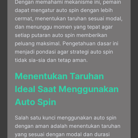
Dengan memahami mekanisme ini, pemain
dapat mengatur auto spin dengan lebih
cermat, menentukan taruhan sesuai modal,
dan menunggu momen yang tepat agar
setiap putaran auto spin memberikan
peluang maksimal. Pengetahuan dasar ini
menjadi pondasi agar strategi auto spin
tidak sia-sia dan tetap aman.
Menentukan Taruhan
Ideal Saat Menggunakan
Auto Spin
Salah satu kunci menggunakan auto spin
dengan aman adalah menentukan taruhan
yang sesuai dengan modal dan durasi