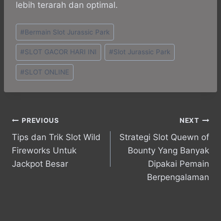
lebih terarah dan optimal.
Post
#
Bermain Slot Jurassic Park
Tags:
#
SLOT GACOR HARI INI
#
Slot Jurassic Park
#
SLOT ONLINE
Post
PREVIOUS
NEXT
Tips dan Trik Slot Wild
Strategi Slot Quewn of
navigation
Fireworks Untuk
Bounty Yang Banyak
Jackpot Besar
Dipakai Pemain
Berpengalaman