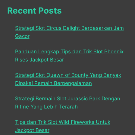
Recent Posts
Strategi Slot Circus Delight Berdasarkan Jam
Gacor
Panduan Lengkap Tips dan Trik Slot Phoenix
Rises Jackpot Besar
Strategi Slot Quewn of Bounty Yang Banyak
Dipakai Pemain Berpengalaman
Strategi Bermain Slot Jurassic Park Dengan
Ritme Yang Lebih Terarah
Tips dan Trik Slot Wild Fireworks Untuk
Jackpot Besar