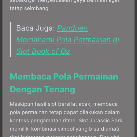
sebaiknya menyesuaikan gaya bermain agar
tetap seimbang.
Baca Juga:
Panduan
Memahami Pola Permainan di
Slot Book of Oz
Membaca Pola Permainan
Dengan Tenang
Meskipun hasil slot bersifat acak, membaca
pola permainan tetap dapat dilakukan dalam
konteks pengamatan ritme. Slot Jurassic Park
memiliki kombinasi simbol yang bisa diamati