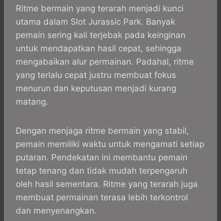
Ritme bermain yang terarah menjadi kunci
utama dalam Slot Jurassic Park. Banyak
pemain sering kali terjebak pada keinginan
untuk mendapatkan hasil cepat, sehingga
mengabaikan alur permainan. Padahal, ritme
yang terlalu cepat justru membuat fokus
menurun dan keputusan menjadi kurang
matang.
Dengan menjaga ritme bermain yang stabil,
pemain memiliki waktu untuk mengamati setiap
putaran. Pendekatan ini membantu pemain
tetap tenang dan tidak mudah terpengaruh
oleh hasil sementara. Ritme yang terarah juga
membuat permainan terasa lebih terkontrol
dan menyenangkan.