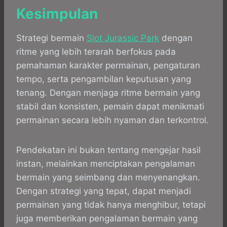
Kesimpulan
Strategi bermain
Slot Jurassic Park
dengan
ritme yang lebih terarah berfokus pada
pemahaman karakter permainan, pengaturan
tempo, serta pengambilan keputusan yang
tenang. Dengan menjaga ritme bermain yang
stabil dan konsisten, pemain dapat menikmati
permainan secara lebih nyaman dan terkontrol.
Pendekatan ini bukan tentang mengejar hasil
instan, melainkan menciptakan pengalaman
bermain yang seimbang dan menyenangkan.
Dengan strategi yang tepat, dapat menjadi
permainan yang tidak hanya menghibur, tetapi
juga memberikan pengalaman bermain yang