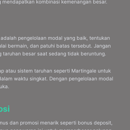
ng mendapatkan kombinasi kemenangan besar.
 adalah pengelolaan modal yang baik, tentukan
i bermain, dan patuhi batas tersebut. Jangan
 taruhan besar saat sedang tidak beruntung.
ap atau sistem taruhan seperti Martingale untuk
 dalam waktu singkat. Dengan pengelolaan modal
buka.
osi
nus dan promosi menarik seperti bonus deposit,