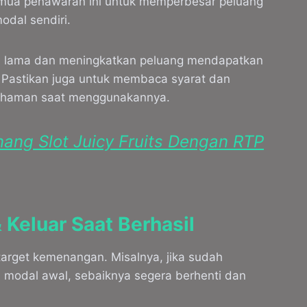
emua penawaran ini untuk memperbesar peluang
dal sendiri.
bih lama dan meningkatkan peluang mendapatkan
 Pastikan juga untuk membaca syarat dan
hpahaman saat menggunakannya.
ang Slot Juicy Fruits Dengan RTP
Keluar Saat Berhasil
target kemenangan. Misalnya, jika sudah
modal awal, sebaiknya segera berhenti dan