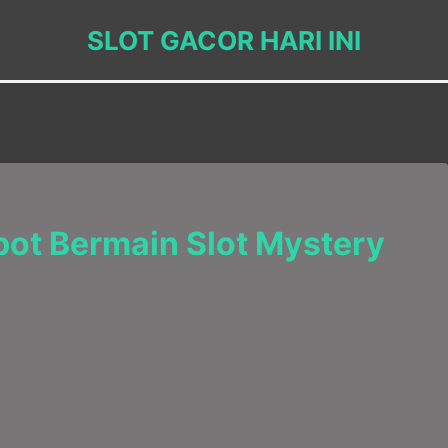
SLOT GACOR HARI INI
kpot Bermain Slot Mystery