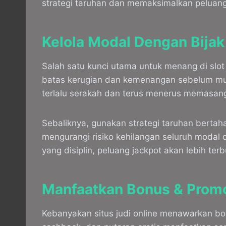
strategi taruhan dan memaksimalkan pelua
Kelola Modal Dengan Bijak
Salah satu kunci utama untuk menang di slot
batas kerugian dan kemenangan sebelum mula
terlalu serakah dan terus menerus memasang
Sebaliknya, gunakan strategi taruhan bertah
mengurangi risiko kehilangan seluruh modal
yang disiplin, peluang jackpot akan lebih ter
Manfaatkan Bonus & Prom
Kebanyakan situs judi online menawarkan bo