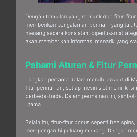
Dengan tampilan yang menarik dan fitur-fit
memberikan pengalaman bermain yang tak te
menang secara konsisten, diperlukan strategi
akan memberikan informasi menarik yang waj
Pahami Aturan & Fitur Per
Langkah pertama dalam meraih jackpot di M
fitur permainan, setiap mesin slot memiliki s
berbeda-beda. Dalam permainan ini, simbol-si
utama.
Selain itu, fitur-fitur bonus seperti free sp
mempengaruhi peluang menang. Dengan mema