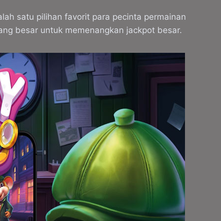
lah satu pilihan favorit para pecinta permainan
ang besar untuk memenangkan jackpot besar.