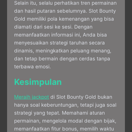
Selain itu, selalu perhatikan tren permainan
dan hasil putaran sebelumnya. Slot Bounty
Gold memiliki pola kemenangan yang bisa
diamati dari sesi ke sesi. Dengan
memanfaatkan informasi ini, Anda bisa
menyesuaikan strategi taruhan secara
dinamis, meningkatkan peluang menang,
dan tetap bermain dengan cerdas tanpa
terbawa emosi.
Kesimpulan
Meraih jackpot
di Slot Bounty Gold bukan
hanya soal keberuntungan, tetapi juga soal
strategi yang tepat. Memahami aturan
permainan, mengelola modal dengan bijak,
memanfaatkan fitur bonus, memilih waktu