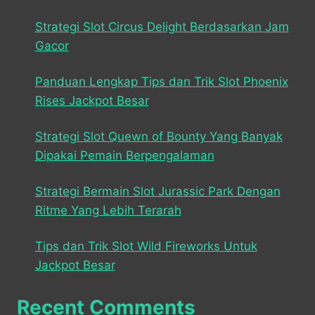
Strategi Slot Circus Delight Berdasarkan Jam
Gacor
Panduan Lengkap Tips dan Trik Slot Phoenix
Rises Jackpot Besar
Strategi Slot Quewn of Bounty Yang Banyak
Dipakai Pemain Berpengalaman
Strategi Bermain Slot Jurassic Park Dengan
Ritme Yang Lebih Terarah
Tips dan Trik Slot Wild Fireworks Untuk
Jackpot Besar
Recent Comments