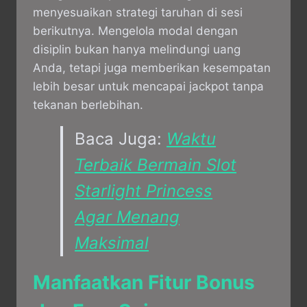
menyesuaikan strategi taruhan di sesi
berikutnya. Mengelola modal dengan
disiplin bukan hanya melindungi uang
Anda, tetapi juga memberikan kesempatan
lebih besar untuk mencapai jackpot tanpa
tekanan berlebihan.
Baca Juga:
Waktu
Terbaik Bermain Slot
Starlight Princess
Agar Menang
Maksimal
Manfaatkan Fitur Bonus