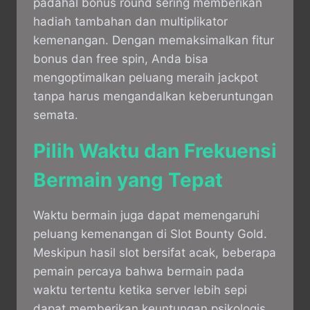
padahal bonus round sering memberikan
hadiah tambahan dan multiplikator
kemenangan. Dengan memaksimalkan fitur
bonus dan free spin, Anda bisa
mengoptimalkan peluang meraih jackpot
tanpa harus mengandalkan keberuntungan
semata.
Pilih Waktu dan Frekuensi
Bermain yang Tepat
Waktu bermain juga dapat memengaruhi
peluang kemenangan di Slot Bounty Gold.
Meskipun hasil slot bersifat acak, beberapa
pemain percaya bahwa bermain pada
waktu tertentu ketika server lebih sepi
dapat memberikan keuntungan psikologis