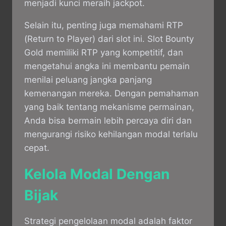
menjadi kunci meraih jackpot.
Selain itu, penting juga memahami RTP
(Return to Player) dari slot ini. Slot Bounty
Gold memiliki RTP yang kompetitif, dan
mengetahui angka ini membantu pemain
menilai peluang jangka panjang
kemenangan mereka. Dengan pemahaman
yang baik tentang mekanisme permainan,
Anda bisa bermain lebih percaya diri dan
mengurangi risiko kehilangan modal terlalu
cepat.
Kelola Modal Dengan
Bijak
Strategi pengelolaan modal adalah faktor