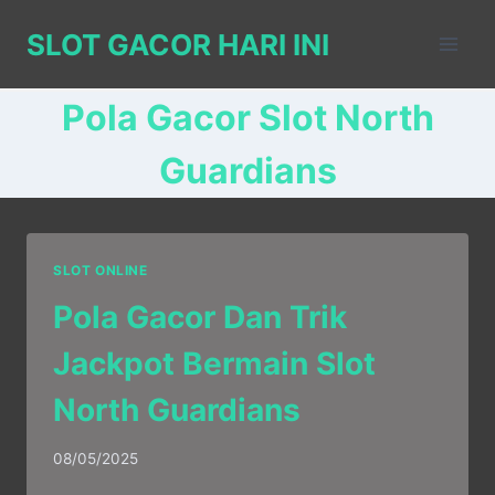
Skip
SLOT GACOR HARI INI
to
content
Pola Gacor Slot North
Guardians
SLOT ONLINE
Pola Gacor Dan Trik
Jackpot Bermain Slot
North Guardians
08/05/2025