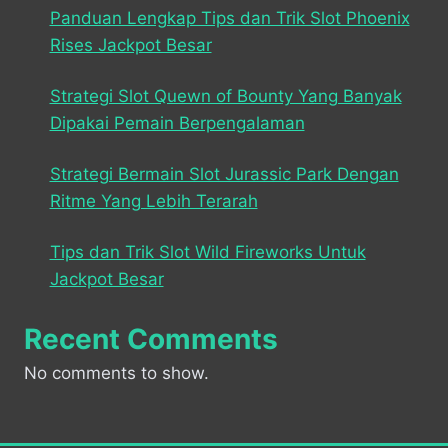
Panduan Lengkap Tips dan Trik Slot Phoenix
Rises Jackpot Besar
Strategi Slot Quewn of Bounty Yang Banyak
Dipakai Pemain Berpengalaman
Strategi Bermain Slot Jurassic Park Dengan
Ritme Yang Lebih Terarah
Tips dan Trik Slot Wild Fireworks Untuk
Jackpot Besar
Recent Comments
No comments to show.