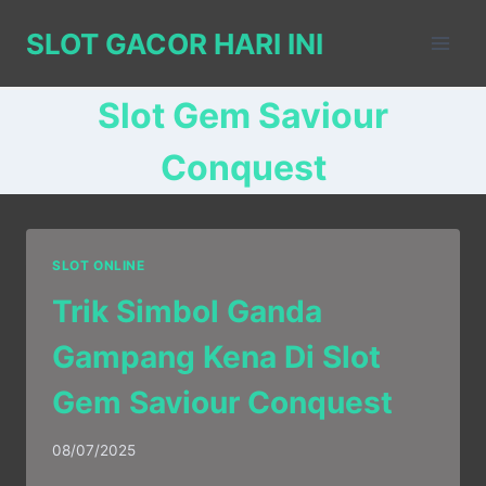
Skip
SLOT GACOR HARI INI
to
content
Slot Gem Saviour
Conquest
SLOT ONLINE
Trik Simbol Ganda
Gampang Kena Di Slot
Gem Saviour Conquest
08/07/2025