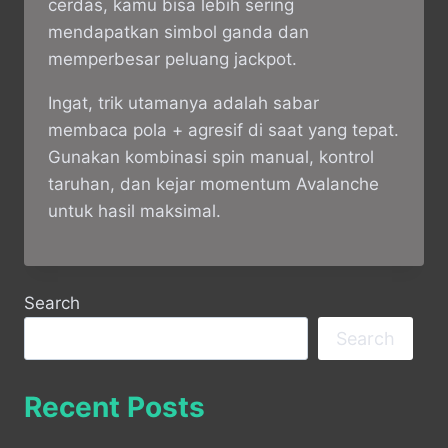
cerdas, kamu bisa lebih sering
mendapatkan simbol ganda dan
memperbesar peluang jackpot.
Ingat, trik utamanya adalah sabar
membaca pola + agresif di saat yang tepat.
Gunakan kombinasi spin manual, kontrol
taruhan, dan kejar momentum Avalanche
untuk hasil maksimal.
Search
Search
Recent Posts