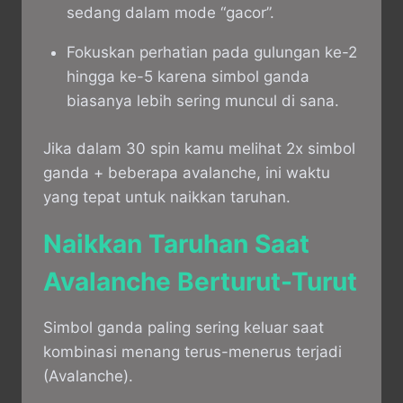
sedang dalam mode “gacor”.
Fokuskan perhatian pada gulungan ke-2
hingga ke-5 karena simbol ganda
biasanya lebih sering muncul di sana.
Jika dalam 30 spin kamu melihat 2x simbol
ganda + beberapa avalanche, ini waktu
yang tepat untuk naikkan taruhan.
Naikkan Taruhan Saat
Avalanche Berturut-Turut
Simbol ganda paling sering keluar saat
kombinasi menang terus-menerus terjadi
(Avalanche).