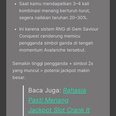
Saat kamu mendapatkan 3–4 kali
kombinasi menang berturut-turut,
segera naikkan taruhan 20–30%.
Ini karena sistem RNG di Gem Saviour
Conquest cenderung memicu
pengganda simbol ganda di tengah
momentum Avalanche tersebut.
Semakin tinggi pengganda + simbol 2x
yang muncul = potensi jackpot makin
besar.
Baca Juga:
Rahasia
Pasti Menang
Jackpot Slot Crank It