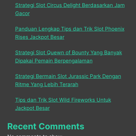
Strategi Slot Circus Delight Berdasarkan Jam
Gacor
Panduan Lengkap Tips dan Trik Slot Phoenix
Rises Jackpot Besar
Strategi Slot Quewn of Bounty Yang Banyak
Dipakai Pemain Berpengalaman
Strategi Bermain Slot Jurassic Park Dengan
Ritme Yang Lebih Terarah
Tips dan Trik Slot Wild Fireworks Untuk
Jackpot Besar
Recent Comments