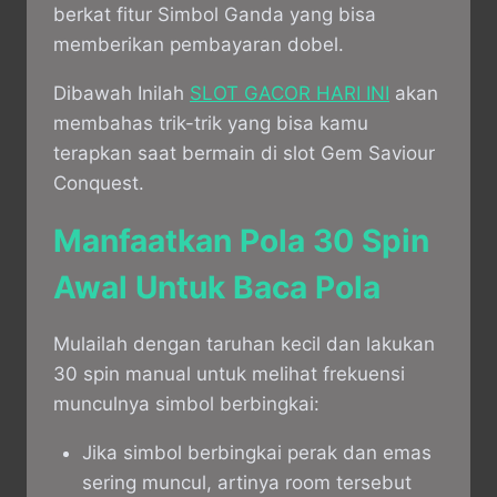
berkat fitur Simbol Ganda yang bisa
memberikan pembayaran dobel.
Dibawah Inilah
SLOT GACOR HARI INI
akan
membahas trik-trik yang bisa kamu
terapkan saat bermain di slot Gem Saviour
Conquest.
Manfaatkan Pola 30 Spin
Awal Untuk Baca Pola
Mulailah dengan taruhan kecil dan lakukan
30 spin manual untuk melihat frekuensi
munculnya simbol berbingkai:
Jika simbol berbingkai perak dan emas
sering muncul, artinya room tersebut