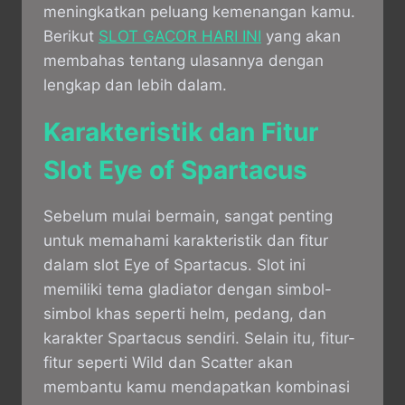
meningkatkan peluang kemenangan kamu.
Berikut
SLOT GACOR HARI INI
yang akan
membahas tentang ulasannya dengan
lengkap dan lebih dalam.
Karakteristik dan Fitur
Slot Eye of Spartacus
Sebelum mulai bermain, sangat penting
untuk memahami karakteristik dan fitur
dalam slot Eye of Spartacus. Slot ini
memiliki tema gladiator dengan simbol-
simbol khas seperti helm, pedang, dan
karakter Spartacus sendiri. Selain itu, fitur-
fitur seperti Wild dan Scatter akan
membantu kamu mendapatkan kombinasi