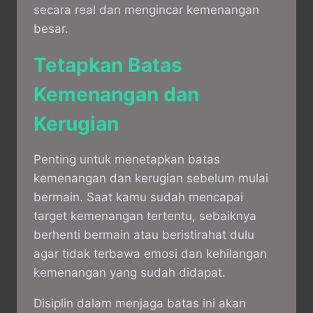
secara real dan mengincar kemenangan
besar.
Tetapkan Batas
Kemenangan dan
Kerugian
Penting untuk menetapkan batas
kemenangan dan kerugian sebelum mulai
bermain. Saat kamu sudah mencapai
target kemenangan tertentu, sebaiknya
berhenti bermain atau beristirahat dulu
agar tidak terbawa emosi dan kehilangan
kemenangan yang sudah didapat.
Disiplin dalam menjaga batas ini akan