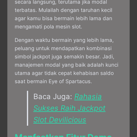
secara langsung, terutama jika modal
terbatas. Mulailah dengan taruhan kecil
agar kamu bisa bermain lebih lama dan
mengamati pola mesin slot.
Dengan waktu bermain yang lebih lama,
peluang untuk mendapatkan kombinasi
simbol jackpot juga semakin besar. Jadi,
manajemen modal yang baik adalah kunci
utama agar tidak cepat kehabisan saldo
saat bermain Eye of Spartacus.
Baca Juga:
Rahasia
Sukses Raih Jackpot
Slot Devilicious