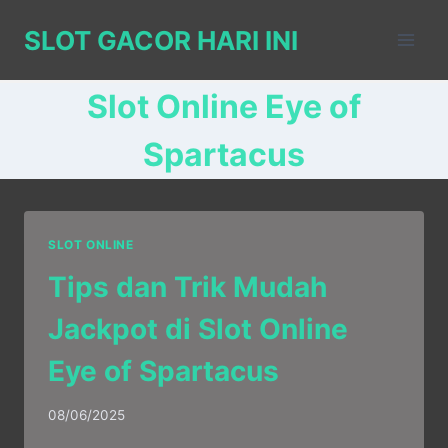
Skip
SLOT GACOR HARI INI
to
content
Slot Online Eye of
Spartacus
SLOT ONLINE
Tips dan Trik Mudah
Jackpot di Slot Online
Eye of Spartacus
08/06/2025