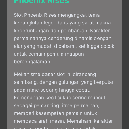
Phoenix Rises
Slot Phoenix Rises mengangkat tema
kebangkitan legendaris yang sarat makna
keberuntungan dan pembaruan. Karakter
permainannya cenderung dinamis dengan
alur yang mudah dipahami, sehingga cocok
untuk pemain pemula maupun
berpengalaman.
Mekanisme dasar slot ini dirancang
seimbang, dengan gulungan yang berputar
pada ritme sedang hingga cepat.
Kemenangan kecil cukup sering muncul
sebagai pemancing ritme permainan,
memberi kesempatan pemain untuk
membaca arah mesin. Memahami karakter
dasar ini penting agar pemain tidak