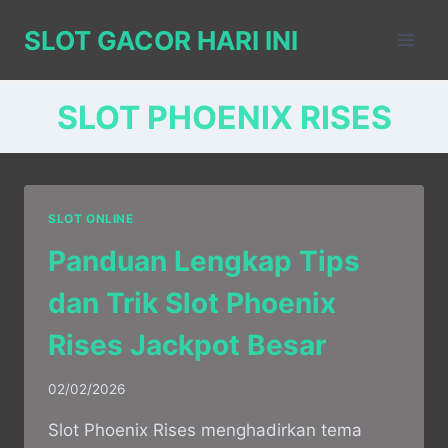
Skip
SLOT GACOR HARI INI
to
content
SLOT PHOENIX RISES
SLOT ONLINE
Panduan Lengkap Tips
dan Trik Slot Phoenix
Rises Jackpot Besar
02/02/2026
Slot Phoenix Rises menghadirkan tema