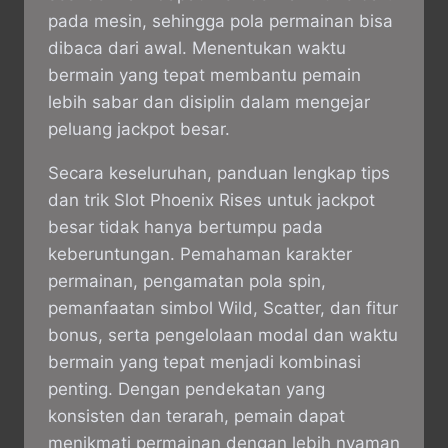
pada mesin, sehingga pola permainan bisa
dibaca dari awal. Menentukan waktu
bermain yang tepat membantu pemain
lebih sabar dan disiplin dalam mengejar
peluang jackpot besar.
Secara keseluruhan, panduan lengkap tips
dan trik Slot Phoenix Rises untuk jackpot
besar tidak hanya bertumpu pada
keberuntungan. Pemahaman karakter
permainan, pengamatan pola spin,
pemanfaatan simbol Wild, Scatter, dan fitur
bonus, serta pengelolaan modal dan waktu
bermain yang tepat menjadi kombinasi
penting. Dengan pendekatan yang
konsisten dan terarah, pemain dapat
menikmati permainan dengan lebih nyaman