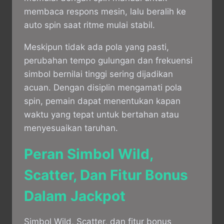
membaca respons mesin, lalu beralih ke
auto spin saat ritme mulai stabil.
Meskipun tidak ada pola yang pasti,
perubahan tempo gulungan dan frekuensi
simbol bernilai tinggi sering dijadikan
acuan. Dengan disiplin mengamati pola
spin, pemain dapat menentukan kapan
waktu yang tepat untuk bertahan atau
menyesuaikan taruhan.
Peran Simbol Wild,
Scatter, Dan Fitur Bonus
Dalam Jackpot
Simbol Wild, Scatter, dan fitur bonus