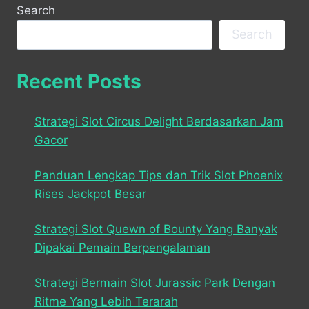
Search
Search
Recent Posts
Strategi Slot Circus Delight Berdasarkan Jam
Gacor
Panduan Lengkap Tips dan Trik Slot Phoenix
Rises Jackpot Besar
Strategi Slot Quewn of Bounty Yang Banyak
Dipakai Pemain Berpengalaman
Strategi Bermain Slot Jurassic Park Dengan
Ritme Yang Lebih Terarah