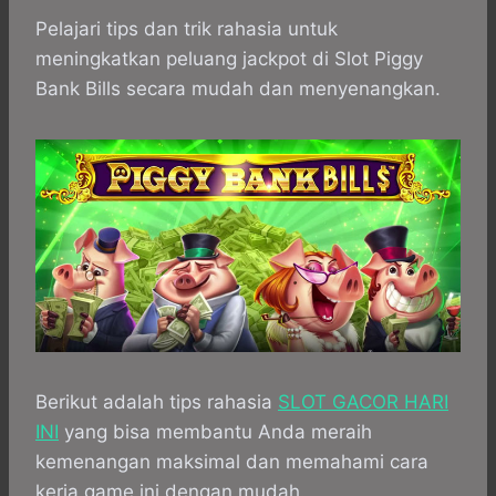
a
h
e
k
e
i
h
c
a
s
y
l
n
a
Pelajari tips dan trik rahasia untuk
e
t
s
p
e
e
r
meningkatkan peluang jackpot di Slot Piggy
b
s
e
e
g
e
Bank Bills secara mudah dan menyenangkan.
o
A
n
r
o
p
g
a
k
p
e
m
r
Berikut adalah tips rahasia
SLOT GACOR HARI
INI
yang bisa membantu Anda meraih
kemenangan maksimal dan memahami cara
kerja game ini dengan mudah.